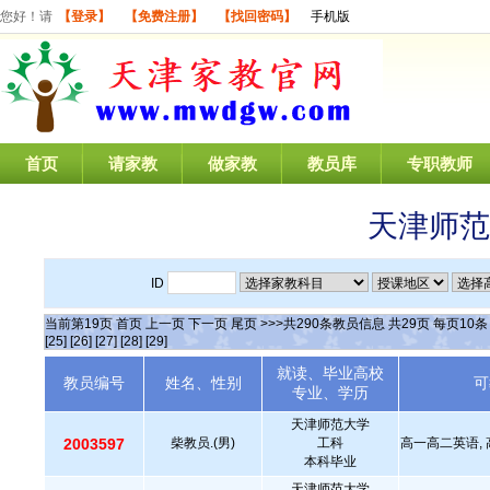
您好！请
【登录】
【免费注册】
【找回密码】
手机版
首页
请家教
做家教
教员库
专职教师
天津师范
ID
当前第
19
页
首页
上一页
下一页
尾页
>>>共
290
条教员信息 共
29
页 每页
10
[25]
[26]
[27]
[28]
[29]
就读、毕业高校
教员编号
姓名、性别
可
专业、学历
天津师范大学
2003597
柴教员.(男)
工科
高一高二英语, 
本科毕业
天津师范大学