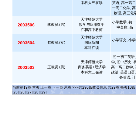
本科大三在读
英语, 高一高二
一高二化学, 高
物理, 高三化
天津师范大学
小学数学, 初一
2003506
李教员.(男)
数学与应用数学
中奥数, 高
在职高中教师
天津师范大学
小学语文, 小学
2003504
赵教员.(女)
国际新闻
本科在读
初一初二英语,
天津师范大学
学, 初中历史,
2003503
王教员.(男)
商务英语+经济学
高一高二数学, 
本科大二在读
政治, 英语口语,
务英语, 
当前第
19
页
首页
上一页
下一页
尾页
>>>共
290
条教员信息 共
29
页 每页
10
[25]
[26]
[27]
[28]
[29]