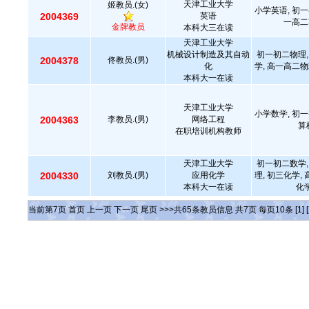
天津工业大学
姬教员.(女)
小学英语, 初一
2004369
英语
一高二
金牌教员
本科大三在读
天津工业大学
机械设计制造及其自动
初一初二物理,
2004378
佟教员.(男)
化
学, 高一高二物
本科大一在读
天津工业大学
小学数学, 初一
2004363
李教员.(男)
网络工程
算
在职培训机构教师
天津工业大学
初一初二数学,
2004330
刘教员.(男)
应用化学
理, 初三化学,
本科大一在读
化学
当前第
7
页
首页
上一页
下一页
尾页
>>>共
65
条教员信息 共
7
页 每页
10
条
[1]