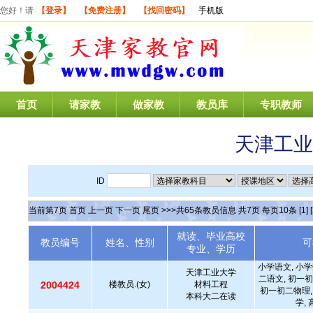
您好！请
【登录】
【免费注册】
【找回密码】
手机版
首页
请家教
做家教
教员库
专职教师
天津工业
ID
当前第
7
页
首页
上一页
下一页
尾页
>>>共
65
条教员信息 共
7
页 每页
10
条
[1]
就读、毕业高校
教员编号
姓名、性别
可
专业、学历
小学语文, 小学
天津工业大学
二语文, 初一初
2004424
楼教员.(女)
材料工程
初一初二物理,
本科大二在读
学,