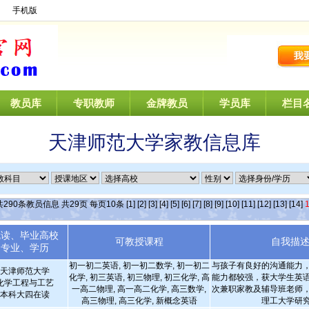
】
手机版
教员库
专职教师
金牌教员
学员库
栏目
天津师范大学家教信息库
共
290
条教员信息 共
29
页 每页
10
条
[1]
[2]
[3]
[4]
[5]
[6]
[7]
[8]
[9]
[10]
[11]
[12]
[13]
[14]
就读、毕业高校
可教授课程
自我描
专业、学历
初一初二英语, 初一初二数学, 初一初二
与孩子有良好的沟通能力
天津师范大学
化学, 初三英语, 初三物理, 初三化学, 高
能力都较强，获大学生英
化学工程与工艺
一高二物理, 高一高二化学, 高三数学,
次兼职家教及辅导班老师
本科大四在读
高三物理, 高三化学, 新概念英语
理工大学研