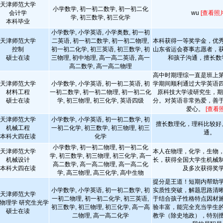
天津师范大学
小学数学, 初一初二数学, 初一初二化
会计学
wu
[查看照片
学, 初三数学, 初三化学
本科毕业
小学数学, 小学英语, 小学奥数, 初一初
天津师范大学
二英语, 初一初二数学, 初一初二物理,
本科获得一等奖学金，优
控制
初一初二化学, 初三英语, 初三数学, 初
山东省运会赛事志愿者，
硕士在读
三物理, 初中地理, 高一高二英语, 高一
和孩子沟通，擅长数
高二数学, 高一高二物理
高中时期理综一直是班上
天津师范大学
小学数学, 小学英语, 初一初二英语, 初
学期间顺利通过大学英语
材料工程
一初二数学, 初一初二物理, 初一初二化
原科技大学读研究生，期间
硕士在读
学, 初三物理, 初三化学, 英语四级
分。对英语非常热爱，善
爱心。
[查看
天津师范大学
小学数学, 小学英语, 初一初二数学, 初
擅长数理化，理科比较好
机械工程
一初二化学, 初三数学, 初三物理, 初三
通。
本科大四在读
化学
小学数学, 初一初二物理, 初一初二化
天津师范大学
本人在物理，化学，生物
学, 初三数学, 初三物理, 初三化学, 高一
机械设计
长，获得全国大学生机械
高二数学, 高一高二物理, 高一高二化
本科大四在读
及多次获得奖
学, 高三物理, 高三化学, 高中生物
提分是王道！短期内帮助
小学数学, 小学英语, 初一初二数学, 初
实质性突破，解题思路清
天津师范大学
一初二物理, 初一初二化学, 初三英语,
于结合孩子性格特点因材
物理学 研究生光学
初三数学, 初三物理, 初三化学, 高一高
验丰富，能完全充当学生
硕士在读
二物理, 高一高二化学
教学（除史地政），特别