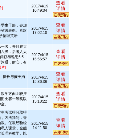
查看
2017/4/19
]
详情
10:49:34
查看
秀学生干部，参加
2017/4/15
详情
获省级表彰。喜欢
17:02:10
学物理英语
第一名，并且在大
查看
四六级，后考入太
2017/4/15
详情
获得雅思5.5
16:56:57
于沟通，耐心，有
照片]
查看
。擅长与孩子沟
2017/4/15
详情
15:36:36
查看
，数学方面比较擅
2017/4/15
制图比赛一等奖以
详情
15:18:22
学金。
学生考试得分取得
晰，方法独到，善
查看
施教。任教经验经
2017/4/15
详情
14:11:50
的私人课堂，全能
擅长理科教学。以