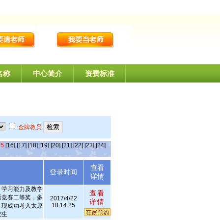
名称
中心简介
资费标准
金牌教员
15
[16]
[17]
[18]
[19]
[20]
[21]
[22]
[23]
[24]
查看
述
登录时间
详情
，学习能力及教学
查看
语竞赛二等奖，多
2017/4/22
详情
18:14:25
，现成功考入太原
究生