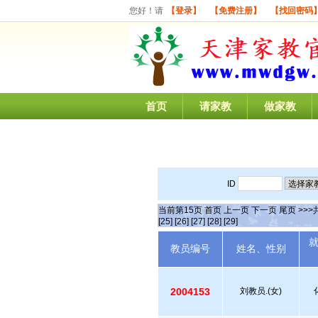
您好！请
【登录】
【免费注册】
【找回密码
首页
请家教
做家教
ID
当前第
15
页
首页
上一页
下一页
尾页
>>>
[25]
[26]
[27]
[28]
[29]
教员编号
姓名、性别
2004153
刘教员.(女)