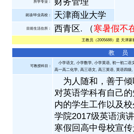
财务管理
所学专业：
天津商业大学
就读/毕业高校：
西青区. （
寒暑假不
目前生活住所：
王教员（2005688）是 天津
教 员
小学语文, 小学数学, 小学英语, 初一初二语文
可教授科目：
高一高二化学, 高三语文, 高三英语, 英语四级,
为人随和，善于倾听
对英语学科有自己的
内的学生工作以及校
学院2017级英语演讲
寒假回高中母校宣传