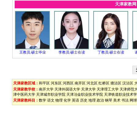
天津家教
王教员.硕士毕业
李教员.硕士在读
丁教员.硕士在读
天津家教区域：
和平区
河东区
河西区
南开区
河北区
红桥区
塘沽区
汉沽区
天津家教学校：
南开大学
天津外国语大学
天津大学
天津理工大学
天津师范
津中医药大学
天津城市职业学院
天津冶金职业技术学院
天津铁道职业技术学
天津家教科目：
数学
语文
物理
化学
英语
历史
地理
政治
钢琴
美术
书法
网球